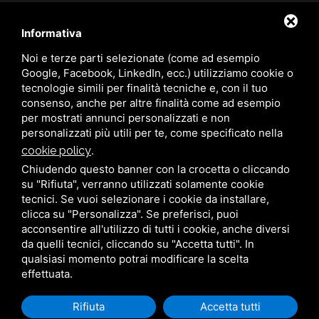
info@pivaceramiche.it
Informativa
320 6904767
Noi e terze parti selezionate (come ad esempio
Google, Facebook, LinkedIn, ecc.) utilizziamo cookie o
347 8460151
tecnologie simili per finalità tecniche e, con il tuo
p.iva 01663480380
consenso, anche per altre finalità come ad esempio
per mostrati annunci personalizzati e non
personalizzati più utili per te, come specificato nella
cookie policy
.
Chiudendo questo banner con la crocetta o cliccando
Privacy policy
su "Rifiuta", verranno utilizzati solamente cookie
tecnici. Se vuoi selezionare i cookie da installare,
clicca su "Personalizza". Se preferisci, puoi
acconsentire all'utilizzo di tutti i cookie, anche diversi
da quelli tecnici, cliccando su "Accetta tutti". In
qualsiasi momento potrai modificare la scelta
effettuata.
Questo sito è protetto da Google reCAPTCHA v3,
Privacy Policy
e
Terms of
Service
di Google.
Rifiuta
Accetta tutti